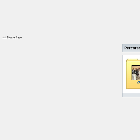
<< Home Page
Percors
2