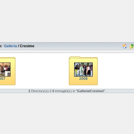
o:
Galleria
/
Cresime
007
2008
2
Directory(s) è
0
immagini(s) in "
Galleria/Cresime/
".