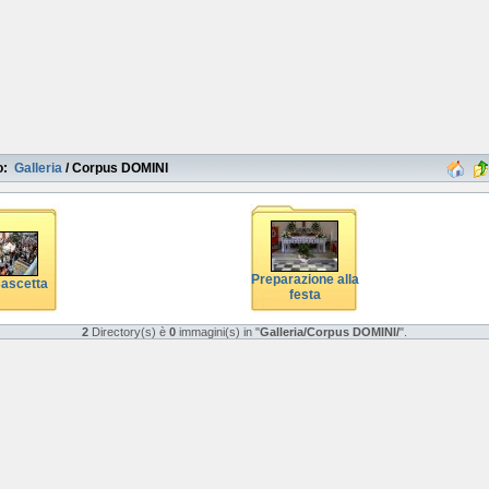
o:
Galleria
/
Corpus DOMINI
Preparazione alla
Cascetta
festa
2
Directory(s) è
0
immagini(s) in "
Galleria/Corpus DOMINI/
".