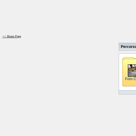
<< Home Page
Percors
Foto 