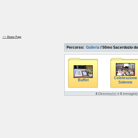
<< Home Page
Percorso:
Galleria
/
50mo Sacerdozio do
Celebrazione
Buffet
Solenne
4
Directory(s) è
0
immagini(s